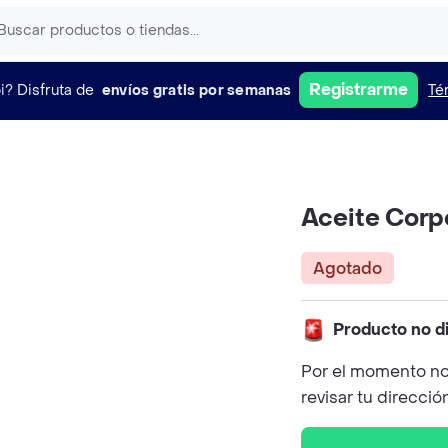
Registrarme
i?
Disfruta de
envíos gratis por semanas
Té
Aceite Corpo
Agotado
Producto no d
Por el momento no
revisar tu direcció