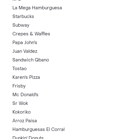
La Mega Hamburguesa
Starbucks
Subway
Crepes & Waffles
Papa John's
Juan Valdez
Sandwich Qbano
Tostao
Karen's Pizza
Frisby
Mc Donald's
Sr Wok
Kokoriko
Arroz Paisa
Hamburguesas El Corral
Dunkin' Donuts