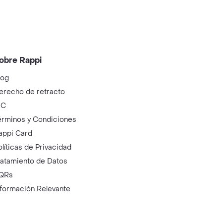
obre Rappi
log
erecho de retracto
IC
érminos y Condiciones
appi Card
olíticas de Privacidad
ratamiento de Datos
QRs
nformación Relevante