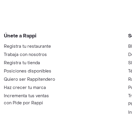
Únete a Rappi
S
Registra tu restaurante
B
Trabaja con nosotros
D
Registra tu tienda
S
Posiciones disponibles
T
Quiero ser Rappitendero
R
Haz crecer tu marca
P
Incrementa tus ventas
T
con Pide por Rappi
P
I