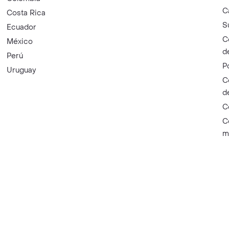
C
Costa Rica
S
Ecuador
C
México
d
Perú
P
Uruguay
C
d
C
C
m