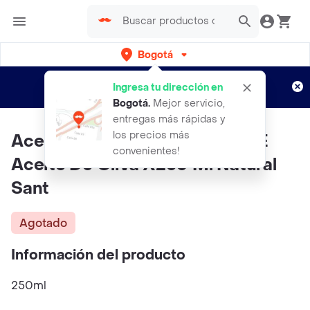
Bogotá
Regístrate
¿Nuevo en Rappi?
y disfruta de
Ingresa tu dirección en
envíos gratis por semanas
Aplican TyC
Bogotá
.
Mejor servicio,
entregas más rápidas y
los precios más
Aceite Corporal Uva Vitamina E
convenientes!
Aceite De Oliva X250 Ml Natural
Sant
Agotado
Información del producto
250ml