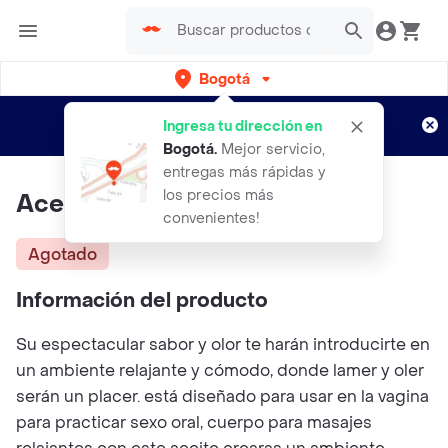
Bogotá
Regístrate
¿Nuevo en Rappi?
y disfruta de
Ingresa tu dirección en
envíos gratis por semanas
Aplican TyC
Bogotá
.
Mejor servicio,
entregas más rápidas y
los precios más
Aceite Corporal X30ml
convenientes!
Agotado
Información del producto
Su espectacular sabor y olor te harán introducirte en
un ambiente relajante y cómodo, donde lamer y oler
serán un placer. está diseñado para usar en la vagina
para practicar sexo oral, cuerpo para masajes