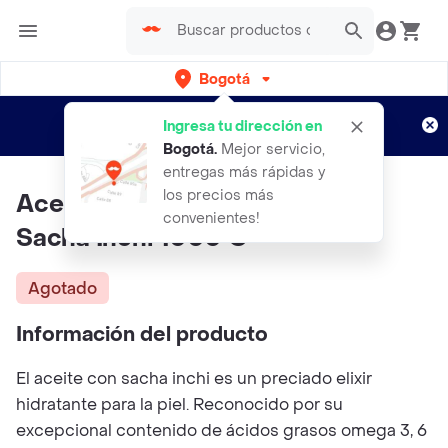
Bogotá
Regístrate
¿Nuevo en Rappi?
y disfruta de
Ingresa tu dirección en
envíos gratis por semanas
Aplican TyC
Bogotá
.
Mejor servicio,
entregas más rápidas y
los precios más
Aceite Corporal Y Capilar Con
convenientes!
Sacha Inchi 1000 G
Agotado
Información del producto
El aceite con sacha inchi es un preciado elixir
hidratante para la piel. Reconocido por su
excepcional contenido de ácidos grasos omega 3, 6