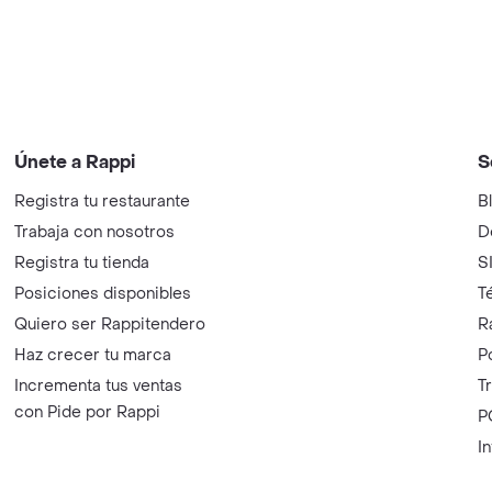
Únete a Rappi
S
Registra tu restaurante
B
Trabaja con nosotros
D
Registra tu tienda
S
Posiciones disponibles
T
Quiero ser Rappitendero
R
Haz crecer tu marca
P
Incrementa tus ventas
T
con Pide por Rappi
P
I