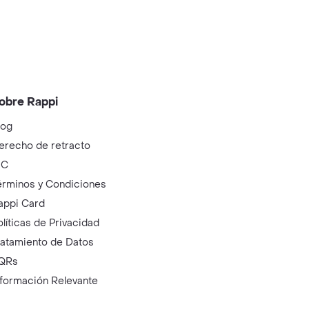
obre Rappi
log
erecho de retracto
IC
érminos y Condiciones
appi Card
olíticas de Privacidad
ratamiento de Datos
QRs
nformación Relevante