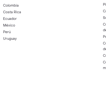
P
Colombia
C
Costa Rica
S
Ecuador
C
México
d
Perú
P
Uruguay
C
d
C
C
m