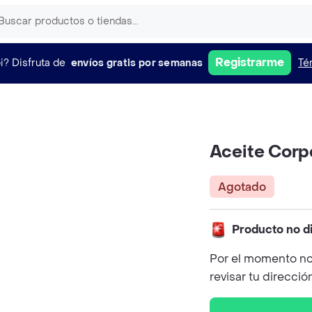
Registrarme
i?
Disfruta de
envíos gratis por semanas
Té
Aceite Corp
Agotado
Producto no d
Por el momento no
revisar tu direcció