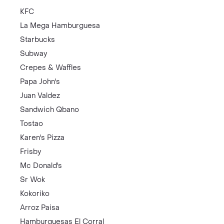
KFC
La Mega Hamburguesa
Starbucks
Subway
Crepes & Waffles
Papa John's
Juan Valdez
Sandwich Qbano
Tostao
Karen's Pizza
Frisby
Mc Donald's
Sr Wok
Kokoriko
Arroz Paisa
Hamburguesas El Corral