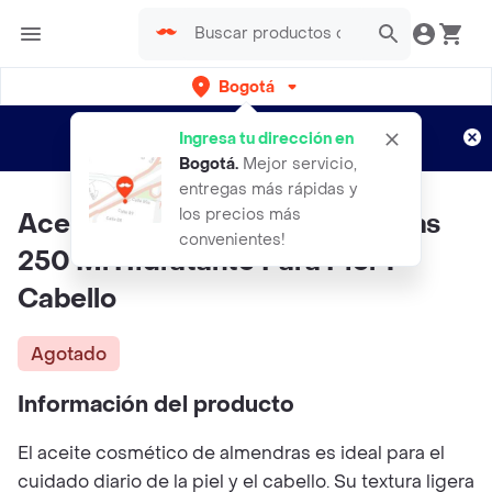
Bogotá
Regístrate
¿Nuevo en Rappi?
y disfruta de
Ingresa tu dirección en
envíos gratis por semanas
Aplican TyC
Bogotá
.
Mejor servicio,
entregas más rápidas y
los precios más
Aceite Cosmético De Almendras
convenientes!
250 Ml Hidratante Para Piel Y
Cabello
Agotado
Información del producto
El aceite cosmético de almendras es ideal para el
cuidado diario de la piel y el cabello. Su textura ligera