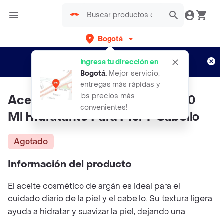
Bogotá
Regístrate
¿Nuevo en Rappi?
y disfruta de
Ingresa tu dirección en
envíos gratis por semanas
Aplican TyC
Bogotá
.
Mejor servicio,
entregas más rápidas y
los precios más
Aceite Cosmético De Argán 250
convenientes!
Ml Hidratante Para Piel Y Cabello
Agotado
Información del producto
El aceite cosmético de argán es ideal para el
cuidado diario de la piel y el cabello. Su textura ligera
ayuda a hidratar y suavizar la piel, dejando una