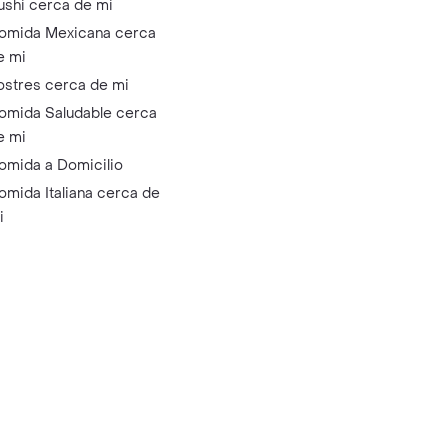
ushi cerca de mi
omida Mexicana cerca
e mi
ostres cerca de mi
omida Saludable cerca
e mi
omida a Domicilio
omida Italiana cerca de
i