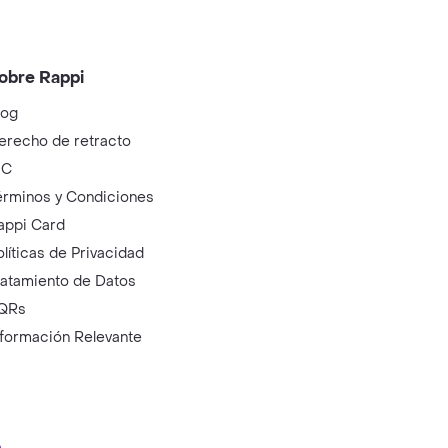
obre Rappi
log
erecho de retracto
IC
érminos y Condiciones
appi Card
olíticas de Privacidad
ratamiento de Datos
QRs
nformación Relevante