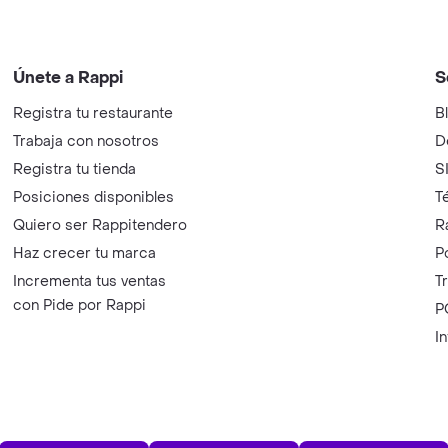
Únete a Rappi
S
Registra tu restaurante
B
Trabaja con nosotros
D
Registra tu tienda
S
Posiciones disponibles
T
Quiero ser Rappitendero
R
Haz crecer tu marca
P
Incrementa tus ventas
T
con Pide por Rappi
P
I