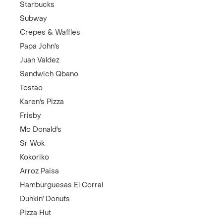
Starbucks
Subway
Crepes & Waffles
Papa John's
Juan Valdez
Sandwich Qbano
Tostao
Karen's Pizza
Frisby
Mc Donald's
Sr Wok
Kokoriko
Arroz Paisa
Hamburguesas El Corral
Dunkin' Donuts
Pizza Hut