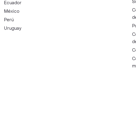
S
Ecuador
C
México
d
Perú
P
Uruguay
C
d
C
C
m