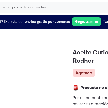
Registrarme
i?
Disfruta de
envíos gratis por semanas
Té
Aceite Cuti
Rodher
Agotado
Producto no d
Por el momento no
revisar tu direcció