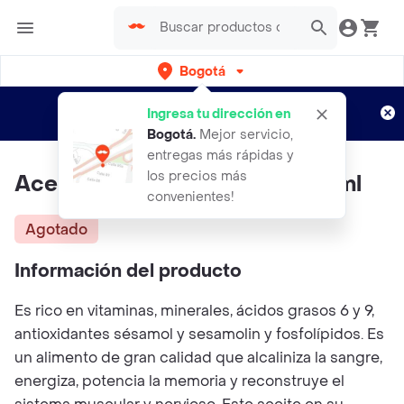
Bogotá
Regístrate
¿Nuevo en Rappi?
y disfruta de
Ingresa tu dirección en
envíos gratis por semanas
Aplican TyC
Bogotá
.
Mejor servicio,
entregas más rápidas y
los precios más
Aceite De Ajonjoli Natural 250ml
convenientes!
Agotado
Información del producto
Es rico en vitaminas, minerales, ácidos grasos 6 y 9,
antioxidantes sésamol y sesamolin y fosfolípidos. Es
un alimento de gran calidad que alcaliniza la sangre,
energiza, potencia la memoria y reconstruye el