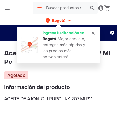
Bogotá
Regístrate
¿Nuevo en Rappi?
y disfruta de
Ingresa tu dirección en
envíos gratis por semanas
Aplican TyC
Bogotá
.
Mejor servicio,
entregas más rápidas y
los precios más
Aceite De Ajonjoli Puro Lkk 207 Ml
convenientes!
Pv
Agotado
Información del producto
ACEITE DE AJONJOLI PURO LKK 207 Ml PV