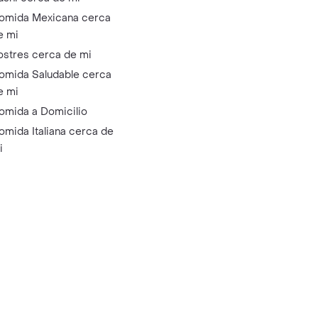
omida Mexicana cerca
e mi
ostres cerca de mi
omida Saludable cerca
e mi
omida a Domicilio
omida Italiana cerca de
i