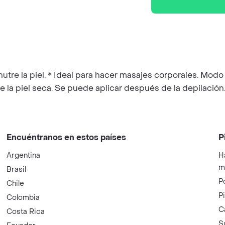
 y nutre la piel. * Ideal para hacer masajes corporales. Mo
re la piel seca. Se puede aplicar después de la depilaci
Encuéntranos en estos países
P
Argentina
H
m
Brasil
P
Chile
P
Colombia
C
Costa Rica
S