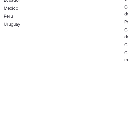
Ecuador
C
México
d
Perú
P
Uruguay
C
d
C
C
m