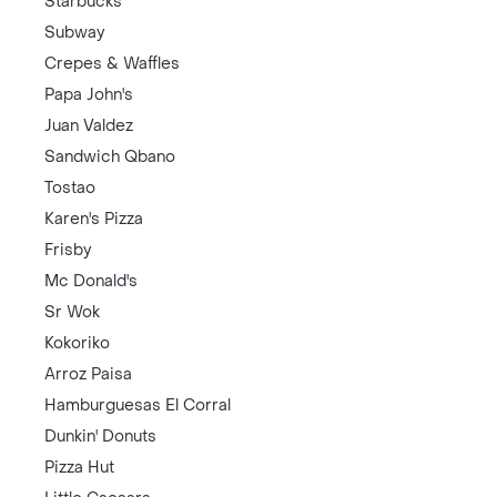
Starbucks
Subway
Crepes & Waffles
Papa John's
Juan Valdez
Sandwich Qbano
Tostao
Karen's Pizza
Frisby
Mc Donald's
Sr Wok
Kokoriko
Arroz Paisa
Hamburguesas El Corral
Dunkin' Donuts
Pizza Hut