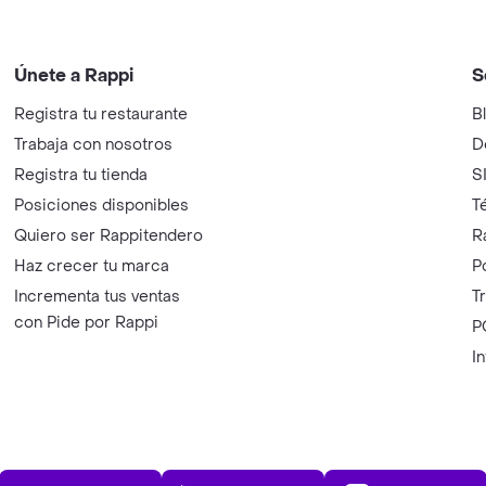
Únete a Rappi
S
Registra tu restaurante
B
Trabaja con nosotros
D
Registra tu tienda
S
Posiciones disponibles
T
Quiero ser Rappitendero
R
Haz crecer tu marca
P
Incrementa tus ventas
T
con Pide por Rappi
P
I
App Store
Play Store
AppGalle