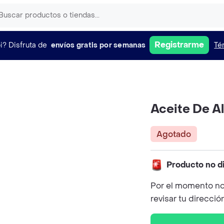
Registrarme
i?
Disfruta de
envíos gratis por semanas
Té
Aceite De A
Agotado
Producto no d
Por el momento no
revisar tu direcció