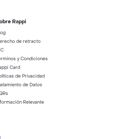
obre Rappi
log
erecho de retracto
IC
érminos y Condiciones
appi Card
olíticas de Privacidad
ratamiento de Datos
QRs
nformación Relevante
ry