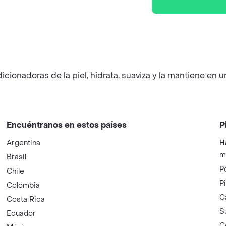
ionadoras de la piel, hidrata, suaviza y la mantiene en 
Encuéntranos en estos países
P
Argentina
H
m
Brasil
P
Chile
P
Colombia
C
Costa Rica
S
Ecuador
C