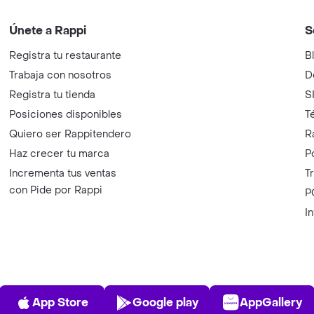
Únete a Rappi
S
Registra tu restaurante
B
Trabaja con nosotros
D
Registra tu tienda
S
Posiciones disponibles
T
Quiero ser Rappitendero
R
Haz crecer tu marca
P
Incrementa tus ventas
T
con Pide por Rappi
P
I
App Store
Play Store
AppGalle
App Store
Google play
AppGallery