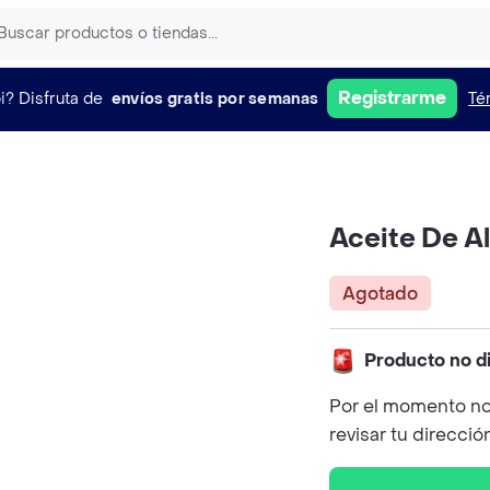
Registrarme
i?
Disfruta de
envíos gratis por semanas
Té
Aceite De A
Agotado
Producto no d
Por el momento no
revisar tu direcció