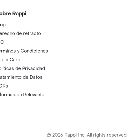
obre Rappi
log
erecho de retracto
IC
érminos y Condiciones
appi Card
olíticas de Privacidad
ratamiento de Datos
QRs
nformación Relevante
ry
©
2026
Rappi Inc. All rights reserved.