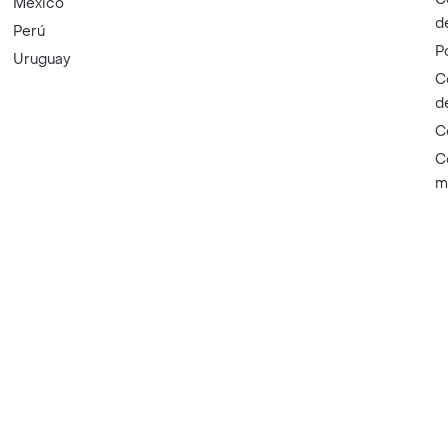
México
d
Perú
P
Uruguay
C
d
C
C
m