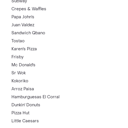
Subway
Crepes & Waffles
Papa John's
Juan Valdez
Sandwich Qbano
Tostao
Karen's Pizza
Frisby
Mc Donald's
Sr Wok
Kokoriko
Arroz Paisa
Hamburguesas El Corral
Dunkin' Donuts
Pizza Hut
Little Caesars