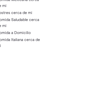
e mi
ostres cerca de mi
omida Saludable cerca
e mi
omida a Domicilio
omida Italiana cerca de
i