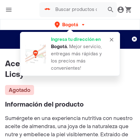
Bogotá
Regístrate
¿Nuevo en Rappi?
y disfruta de
Ingresa tu dirección en
envíos gratis por semanas
Aplican TyC
Bogotá
.
Mejor servicio,
entregas más rápidas y
los precios más
Aceite De Almendras X 60 Ml
convenientes!
Licsy
Agotado
Información del producto
Sumérgete en una experiencia nutritiva con nuestro
aceite de almendras, una joya de la naturaleza que
nutre y embellece la piel visiblemente. Extraído de