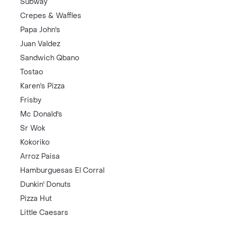
Subway
Crepes & Waffles
Papa John's
Juan Valdez
Sandwich Qbano
Tostao
Karen's Pizza
Frisby
Mc Donald's
Sr Wok
Kokoriko
Arroz Paisa
Hamburguesas El Corral
Dunkin' Donuts
Pizza Hut
Little Caesars