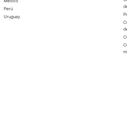
México
d
Perú
P
Uruguay
C
d
C
C
m