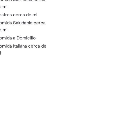
e mi
ostres cerca de mi
omida Saludable cerca
e mi
omida a Domicilio
omida Italiana cerca de
i