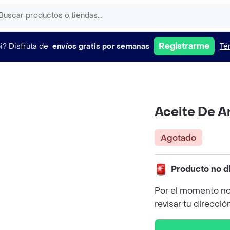
Registrarme
i?
Disfruta de
envíos gratis por semanas
Té
Aceite De A
Agotado
Producto no d
Por el momento no
revisar tu direcció