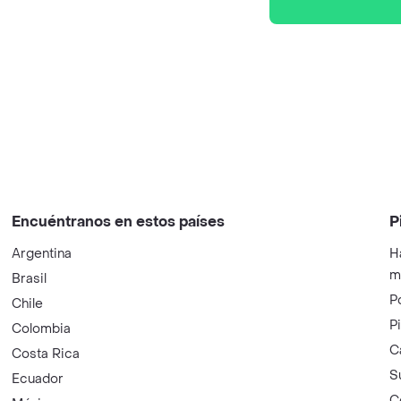
Encuéntranos en estos países
P
Argentina
H
m
Brasil
P
Chile
P
Colombia
C
Costa Rica
S
Ecuador
C