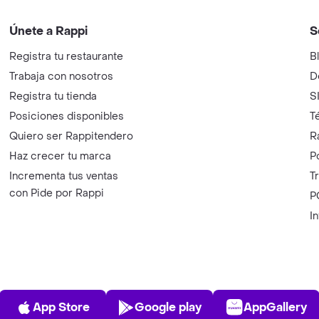
Únete a Rappi
S
Registra tu restaurante
B
Trabaja con nosotros
D
Registra tu tienda
S
Posiciones disponibles
T
Quiero ser Rappitendero
R
Haz crecer tu marca
P
Incrementa tus ventas
T
con Pide por Rappi
P
I
App Store
Play Store
AppGalle
App Store
Google play
AppGallery