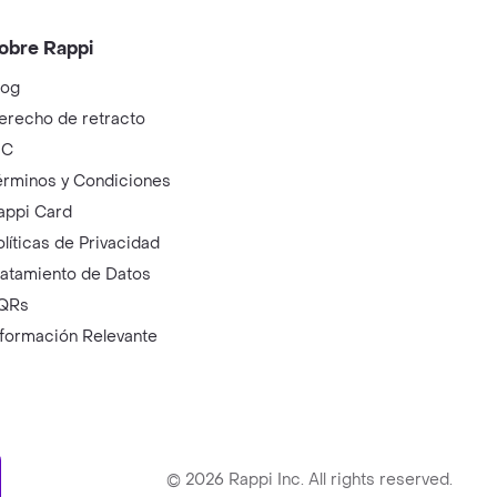
obre Rappi
log
erecho de retracto
IC
érminos y Condiciones
appi Card
olíticas de Privacidad
ratamiento de Datos
QRs
nformación Relevante
ry
©
2026
Rappi Inc. All rights reserved.