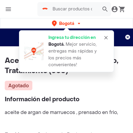
Bogotá
Regístrate
¿Nuevo en Rappi?
y disfruta de
Ingresa tu dirección en
envíos gratis por semanas
Aplican TyC
Bogotá
.
Mejor servicio,
entregas más rápidas y
los precios más
Aceite De Argan Para El Cabello,
convenientes!
Tratamiento (506)
Agotado
Información del producto
aceite de argan de marruecos , prensado en frio,