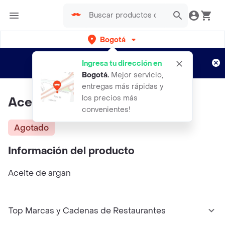
Bogotá
Regístrate
¿Nuevo en Rappi?
y disfruta de
Ingresa tu dirección en
envíos gratis por semanas
Aplican TyC
Bogotá
.
Mejor servicio,
entregas más rápidas y
los precios más
Aceite De Argan Thyms
convenientes!
Agotado
Información del producto
Aceite de argan
Top Marcas y Cadenas de Restaurantes