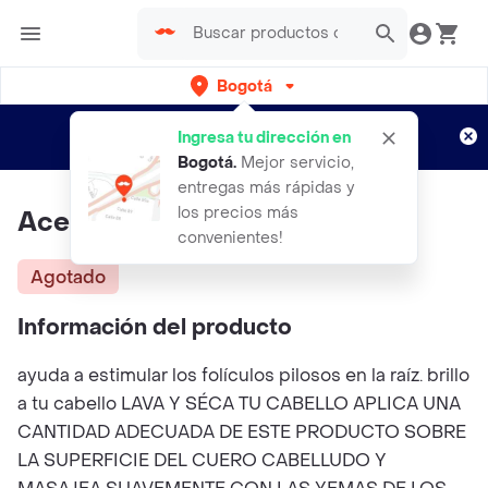
Bogotá
Regístrate
¿Nuevo en Rappi?
y disfruta de
Ingresa tu dirección en
envíos gratis por semanas
Aplican TyC
Bogotá
.
Mejor servicio,
entregas más rápidas y
los precios más
Aceite De Biotina
convenientes!
Agotado
Información del producto
ayuda a estimular los folículos pilosos en la raíz. brillo
a tu cabello LAVA Y SÉCA TU CABELLO APLICA UNA
CANTIDAD ADECUADA DE ESTE PRODUCTO SOBRE
LA SUPERFICIE DEL CUERO CABELLUDO Y