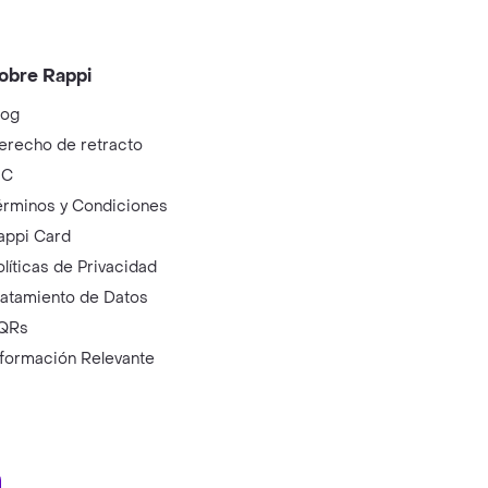
obre Rappi
log
erecho de retracto
IC
érminos y Condiciones
appi Card
olíticas de Privacidad
ratamiento de Datos
QRs
nformación Relevante
ry