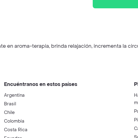
 en aroma-terapia, brinda relajación, incrementa la circu
Encuéntranos en estos países
P
Argentina
H
m
Brasil
P
Chile
P
Colombia
C
Costa Rica
S