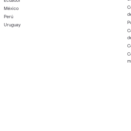
Ecuador
C
México
d
Perú
P
Uruguay
C
d
C
C
m