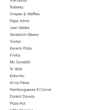
Starbucks
Subway
Crepes & Waffles
Papa John's
Juan Valdez
Sandwich Qbano
Tostao
Karen's Pizza
Frisby
Mc Donald's
Sr Wok
Kokoriko
Arroz Paisa
Hamburguesas El Corral
Dunkin' Donuts
Pizza Hut