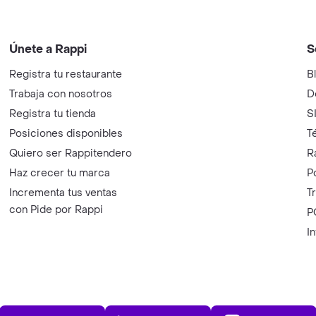
Únete a Rappi
S
Registra tu restaurante
B
Trabaja con nosotros
D
Registra tu tienda
S
Posiciones disponibles
T
Quiero ser Rappitendero
R
Haz crecer tu marca
P
Incrementa tus ventas
T
con Pide por Rappi
P
I
App Store
Play Store
AppGalle