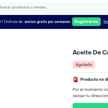
Registrarme
i?
Disfruta de
envíos gratis por semanas
Té
Aceite De C
Agotado
Producto no d
Por el momento no
revisar tu direcció