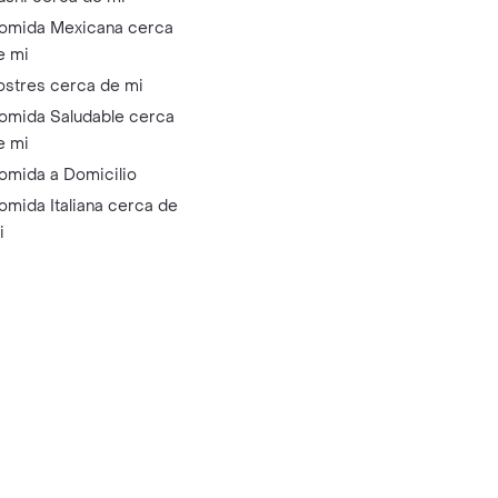
omida Mexicana cerca
e mi
ostres cerca de mi
omida Saludable cerca
e mi
omida a Domicilio
omida Italiana cerca de
i