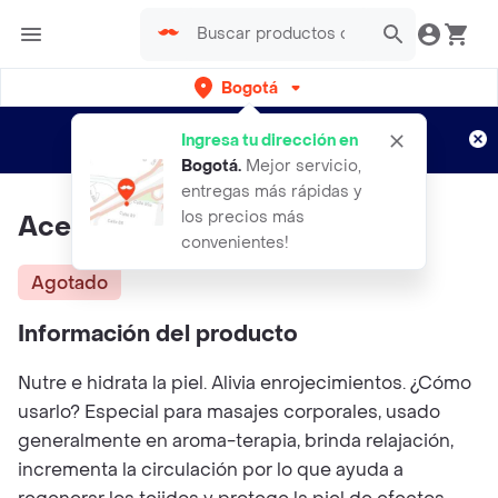
Bogotá
Regístrate
¿Nuevo en Rappi?
y disfruta de
Ingresa tu dirección en
envíos gratis por semanas
Aplican TyC
Bogotá
.
Mejor servicio,
entregas más rápidas y
los precios más
Aceite De Caléndula Y Naranja
convenientes!
Agotado
Información del producto
Nutre e hidrata la piel. Alivia enrojecimientos. ¿Cómo
usarlo? Especial para masajes corporales, usado
generalmente en aroma-terapia, brinda relajación,
incrementa la circulación por lo que ayuda a