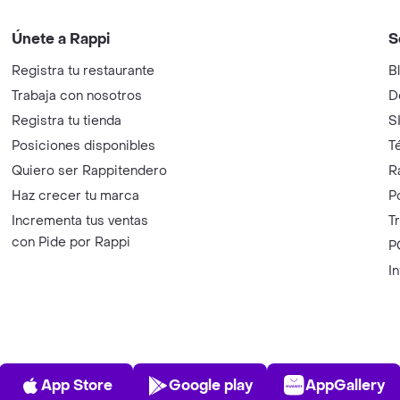
Únete a Rappi
S
Registra tu restaurante
B
Trabaja con nosotros
D
Registra tu tienda
S
Posiciones disponibles
T
Quiero ser Rappitendero
R
Haz crecer tu marca
P
Incrementa tus ventas
T
con Pide por Rappi
P
I
App Store
Play Store
AppGalle
App Store
Google play
AppGallery