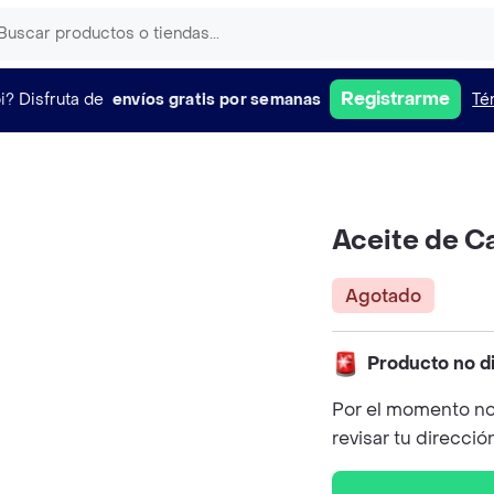
Registrarme
i?
Disfruta de
envíos gratis por semanas
Té
Aceite de C
Agotado
Producto no d
Por el momento no
revisar tu direcció