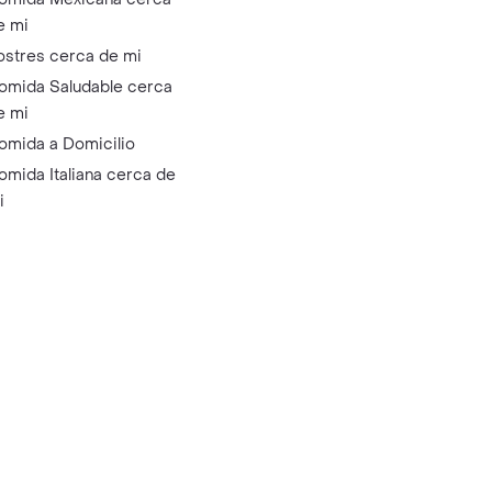
e mi
ostres cerca de mi
omida Saludable cerca
e mi
omida a Domicilio
omida Italiana cerca de
i