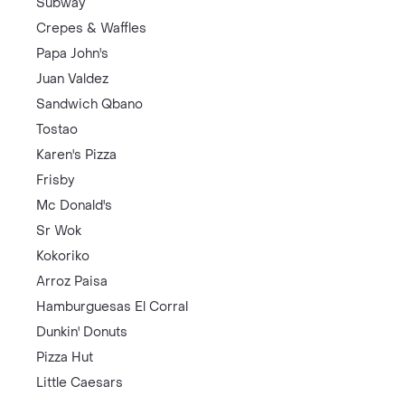
Subway
Crepes & Waffles
Papa John's
Juan Valdez
Sandwich Qbano
Tostao
Karen's Pizza
Frisby
Mc Donald's
Sr Wok
Kokoriko
Arroz Paisa
Hamburguesas El Corral
Dunkin' Donuts
Pizza Hut
Little Caesars