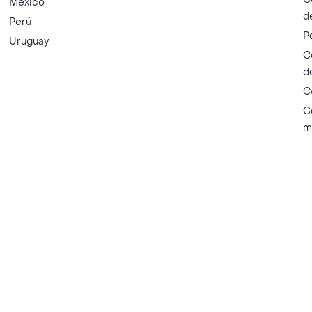
México
d
Perú
P
Uruguay
C
d
C
C
m