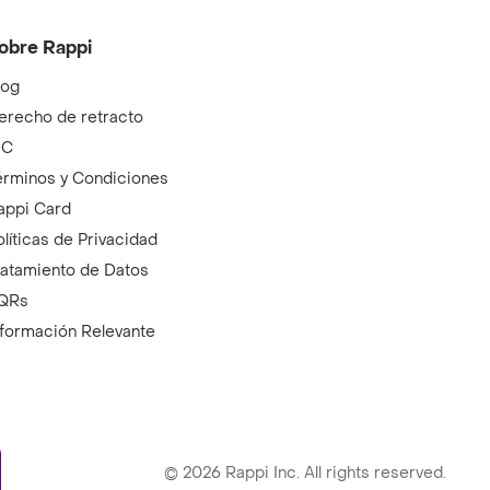
obre Rappi
log
erecho de retracto
IC
érminos y Condiciones
appi Card
olíticas de Privacidad
ratamiento de Datos
QRs
nformación Relevante
ry
©
2026
Rappi Inc. All rights reserved.