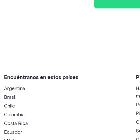
Encuéntranos en estos países
P
Argentina
H
m
Brasil
P
Chile
P
Colombia
C
Costa Rica
S
Ecuador
C