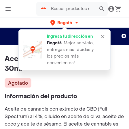
Bogotá
Regístrate
¿Nuevo en Rappi?
y disfruta de
Ingresa tu dirección en
envíos gratis por semanas
Aplican TyC
Bogotá
.
Mejor servicio,
entregas más rápidas y
los precios más
Aceite De Cannabis Cannabité
convenientes!
30ml
Agotado
Información del producto
Aceite de cannabis con extracto de CBD (Full
Spectrum) al 4%, diluido en aceite de oliva, aceite de
coco y aceite de sésamo. El aceite de cannabis es