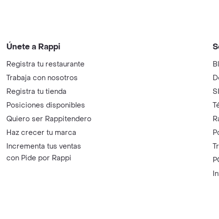
Únete a Rappi
S
Registra tu restaurante
B
Trabaja con nosotros
D
Registra tu tienda
S
Posiciones disponibles
T
Quiero ser Rappitendero
R
Haz crecer tu marca
P
Incrementa tus ventas
T
con Pide por Rappi
P
I