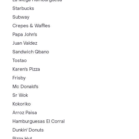
Starbucks
Subway
Crepes & Waffles
Papa John's
Juan Valdez
Sandwich Qbano
Tostao
Karen's Pizza
Frisby
Mc Donald's
Sr Wok
Kokoriko
Arroz Paisa
Hamburguesas El Corral
Dunkin' Donuts
Pizza Hut