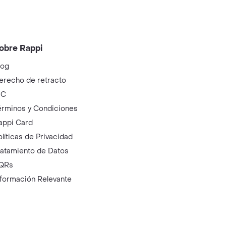
obre Rappi
log
erecho de retracto
IC
érminos y Condiciones
appi Card
olíticas de Privacidad
ratamiento de Datos
QRs
nformación Relevante