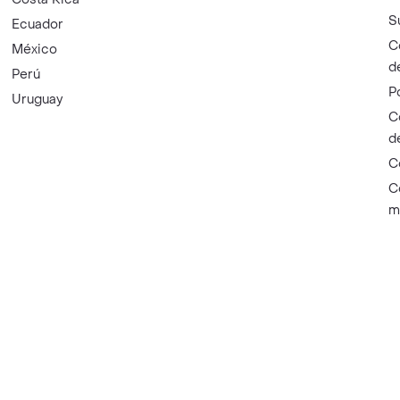
S
Ecuador
C
México
d
Perú
P
Uruguay
C
d
C
C
m