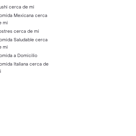
ushi cerca de mi
omida Mexicana cerca
e mi
ostres cerca de mi
omida Saludable cerca
e mi
omida a Domicilio
omida Italiana cerca de
i