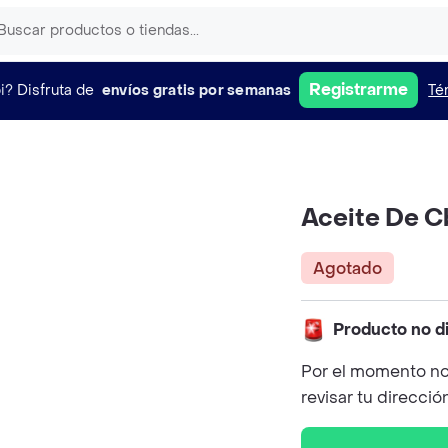
Registrarme
i?
Disfruta de
envíos gratis por semanas
Té
Aceite De C
Agotado
Producto no d
Por el momento no
revisar tu direcció