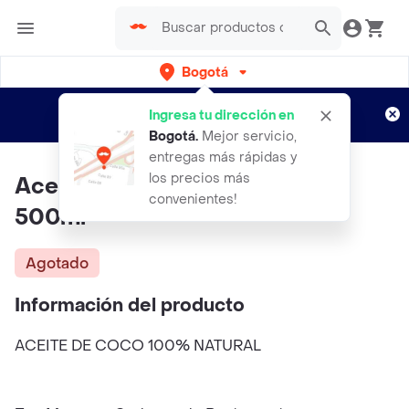
Bogotá
Regístrate
¿Nuevo en Rappi?
y disfruta de
Ingresa tu dirección en
envíos gratis por semanas
Aplican TyC
Bogotá
.
Mejor servicio,
entregas más rápidas y
los precios más
Aceite De Coco 100% Natural
convenientes!
500ml
Agotado
Información del producto
ACEITE DE COCO 100% NATURAL