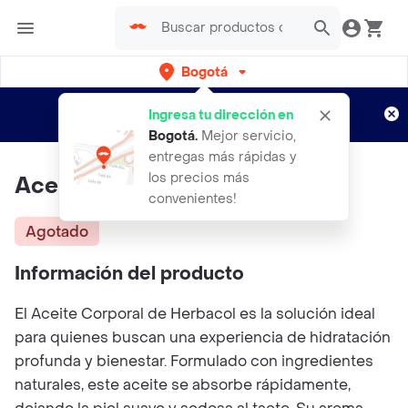
Bogotá
Regístrate
¿Nuevo en Rappi?
y disfruta de
Ingresa tu dirección en
envíos gratis por semanas
Aplican TyC
Bogotá
.
Mejor servicio,
entregas más rápidas y
los precios más
Aceite De Coco 150ml
convenientes!
Agotado
Información del producto
El Aceite Corporal de Herbacol es la solución ideal
para quienes buscan una experiencia de hidratación
profunda y bienestar. Formulado con ingredientes
naturales, este aceite se absorbe rápidamente,