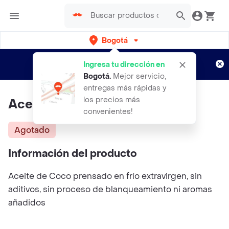
Bogotá
Regístrate
¿Nuevo en Rappi?
y disfruta de
Ingresa tu dirección en
envíos gratis por semanas
Aplican TyC
Bogotá
.
Mejor servicio,
entregas más rápidas y
los precios más
Aceite De Coco 240 Ml
convenientes!
Agotado
Información del producto
Aceite de Coco prensado en frío extravirgen, sin
aditivos, sin proceso de blanqueamiento ni aromas
añadidos