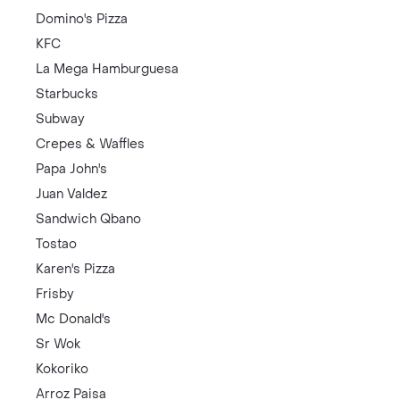
Domino's Pizza
KFC
La Mega Hamburguesa
Starbucks
Subway
Crepes & Waffles
Papa John's
Juan Valdez
Sandwich Qbano
Tostao
Karen's Pizza
Frisby
Mc Donald's
Sr Wok
Kokoriko
Arroz Paisa