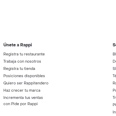
Únete a Rappi
S
Registra tu restaurante
B
Trabaja con nosotros
D
Registra tu tienda
S
Posiciones disponibles
T
Quiero ser Rappitendero
R
Haz crecer tu marca
P
Incrementa tus ventas
T
con Pide por Rappi
P
I