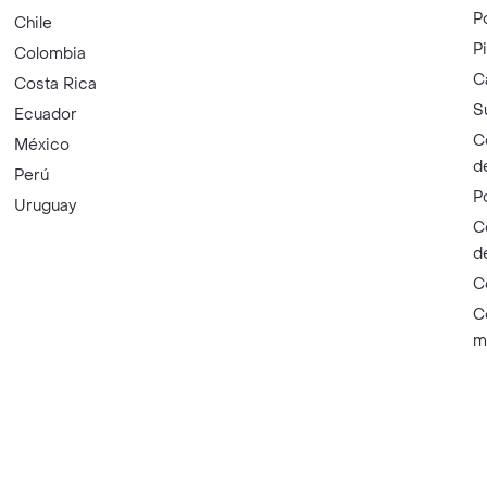
P
Chile
P
Colombia
C
Costa Rica
S
Ecuador
C
México
d
Perú
P
Uruguay
C
d
C
C
m