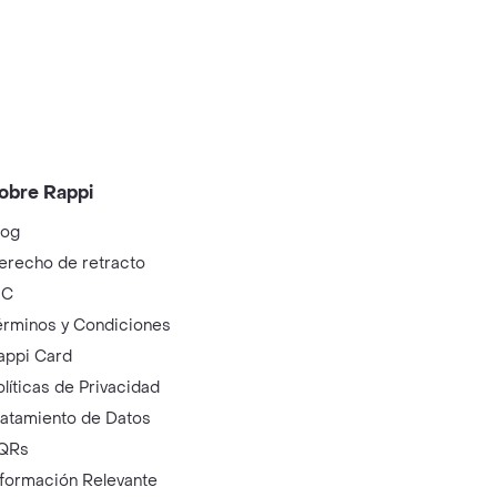
obre Rappi
log
erecho de retracto
IC
érminos y Condiciones
appi Card
olíticas de Privacidad
ratamiento de Datos
QRs
nformación Relevante