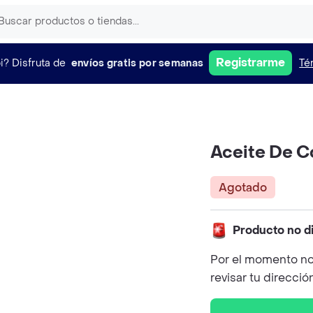
Registrarme
i?
Disfruta de
envíos gratis por semanas
Té
Aceite De C
Agotado
Producto no d
Por el momento no
revisar tu direcció