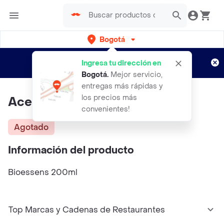
Bogotá
Regístrate
¿Nuevo en Rappi?
y disfruta de
Ingresa tu dirección en
envíos gratis por semanas
Aplican TyC
Bogotá
.
Mejor servicio,
entregas más rápidas y
los precios más
Aceite De Coco
convenientes!
Agotado
Información del producto
Bioessens 200ml
Top Marcas y Cadenas de Restaurantes