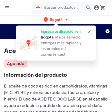
Bogotá
Regístrate
¿Nuevo en Rappi?
y disfruta de
Ingresa tu dirección en
envíos gratis por semanas
Aplican TyC
Bogotá
.
Mejor servicio,
entregas más rápidas y
los precios más
Aceite De Coco
convenientes!
Agotado
Información del producto
El aceite de coco es rico en carbohidratos, vitaminas
(E, C, B1, B2 y minerales (potasio, fósforo, calcio y
hierro) El uso de ACEITE COCO LARGE en el cabello
ayuda a reducir la pérdida de proteína por el daño