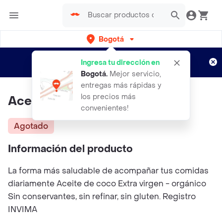
Bogotá
Regístrate
¿Nuevo en Rappi?
y disfruta de
Ingresa tu dirección en
envíos gratis por semanas
Aplican TyC
Bogotá
.
Mejor servicio,
entregas más rápidas y
los precios más
Aceite De Coco
convenientes!
Agotado
Información del producto
La forma más saludable de acompañar tus comidas
diariamente Aceite de coco Extra virgen - orgánico
Sin conservantes, sin refinar, sin gluten. Registro
INVIMA