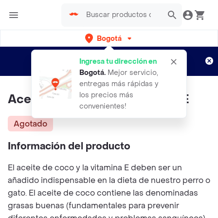
Bogotá
Regístrate
¿Nuevo en Rappi?
y disfruta de
Ingresa tu dirección en
envíos gratis por semanas
Aplican TyC
Bogotá
.
Mejor servicio,
entregas más rápidas y
los precios más
Aceite De Coco Con Vitamina E
convenientes!
Agotado
Información del producto
El aceite de coco y la vitamina E deben ser un
añadido indispensable en la dieta de nuestro perro o
gato. El aceite de coco contiene las denominadas
grasas buenas (fundamentales para prevenir