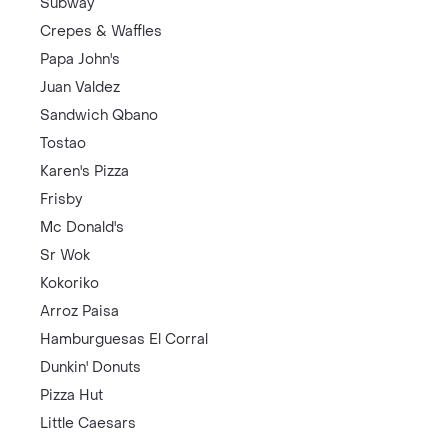
Subway
Crepes & Waffles
Papa John's
Juan Valdez
Sandwich Qbano
Tostao
Karen's Pizza
Frisby
Mc Donald's
Sr Wok
Kokoriko
Arroz Paisa
Hamburguesas El Corral
Dunkin' Donuts
Pizza Hut
Little Caesars