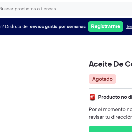
Registrarme
i?
Disfruta de
envíos gratis por semanas
Té
Aceite De C
Agotado
Producto no d
Por el momento no
revisar tu direcció