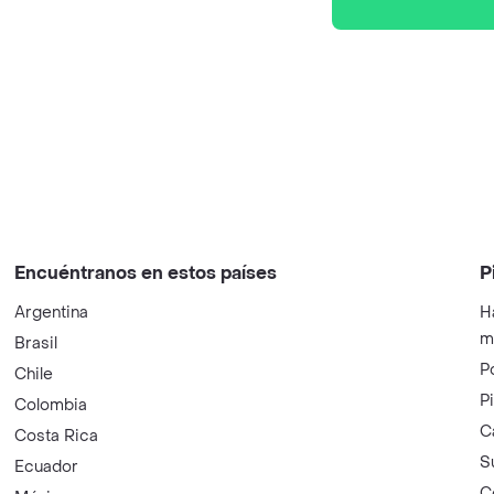
Encuéntranos en estos países
P
Argentina
H
m
Brasil
P
Chile
P
Colombia
C
Costa Rica
S
Ecuador
C