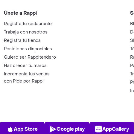
Únete a Rappi
S
Registra tu restaurante
B
Trabaja con nosotros
D
Registra tu tienda
S
Posiciones disponibles
T
Quiero ser Rappitendero
R
Haz crecer tu marca
P
Incrementa tus ventas
T
con Pide por Rappi
P
I
App Store
Play Store
AppGalle
App Store
Google play
AppGallery