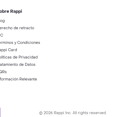
obre Rappi
log
erecho de retracto
IC
érminos y Condiciones
appi Card
olíticas de Privacidad
ratamiento de Datos
QRs
nformación Relevante
ry
©
2026
Rappi Inc. All rights reserved.