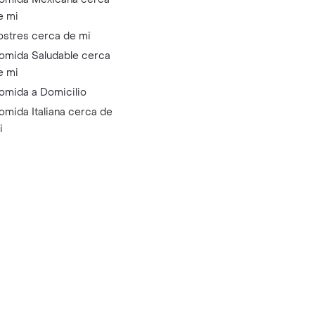
e mi
ostres cerca de mi
omida Saludable cerca
e mi
omida a Domicilio
omida Italiana cerca de
i