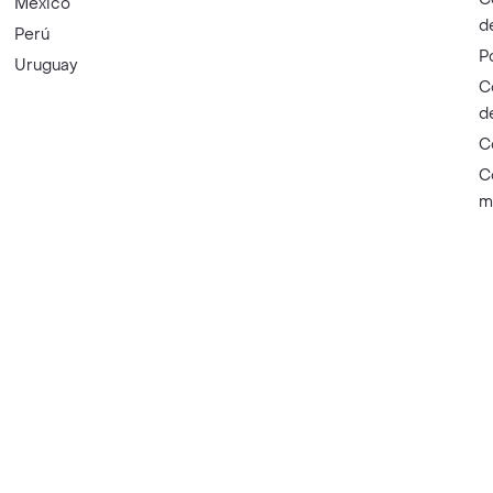
México
d
Perú
P
Uruguay
C
d
C
C
m