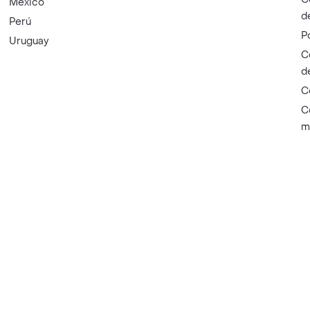
México
d
Perú
P
Uruguay
C
d
C
C
m