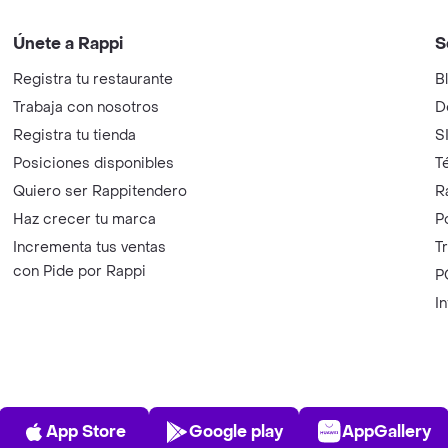
Únete a Rappi
S
Registra tu restaurante
B
Trabaja con nosotros
D
Registra tu tienda
S
Posiciones disponibles
T
Quiero ser Rappitendero
R
Haz crecer tu marca
P
Incrementa tus ventas
T
con Pide por Rappi
P
I
App Store
Play Store
AppGalle
App Store
Google play
AppGallery