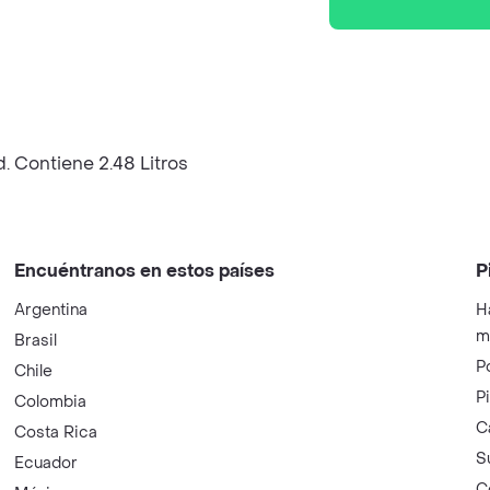
. Contiene 2.48 Litros
Encuéntranos en estos países
P
Argentina
H
m
Brasil
P
Chile
P
Colombia
C
Costa Rica
S
Ecuador
C