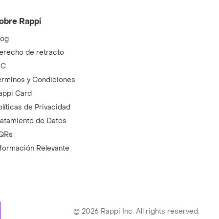
obre Rappi
log
erecho de retracto
IC
érminos y Condiciones
appi Card
olíticas de Privacidad
ratamiento de Datos
QRs
nformación Relevante
ry
©
2026
Rappi Inc. All rights reserved.