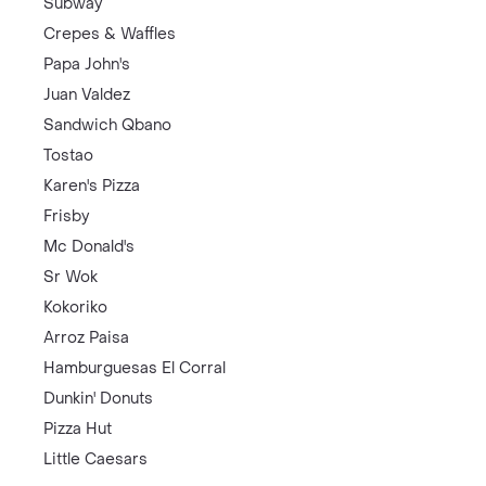
Subway
Crepes & Waffles
Papa John's
Juan Valdez
Sandwich Qbano
Tostao
Karen's Pizza
Frisby
Mc Donald's
Sr Wok
Kokoriko
Arroz Paisa
Hamburguesas El Corral
Dunkin' Donuts
Pizza Hut
Little Caesars