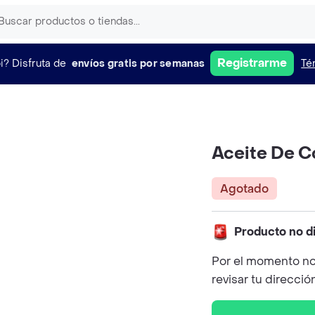
Registrarme
i?
Disfruta de
envíos gratis por semanas
Té
Aceite De C
Agotado
Producto no d
Por el momento no
revisar tu direcció