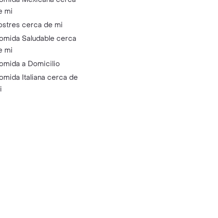
e mi
ostres cerca de mi
omida Saludable cerca
e mi
omida a Domicilio
omida Italiana cerca de
i