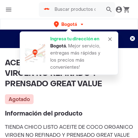
Bogotá
Regístrate
¿Nuevo en Rappi?
y disfruta de
Ingresa tu dirección en
envíos gratis por semanas
Aplican TyC
Bogotá
.
Mejor servicio,
entregas más rápidas y
los precios más
ACEITE DE COCO ORGANICO
convenientes!
VIRGEN NO REFINADO Y
PRENSADO GREAT VALUE
Agotado
Información del producto
TIENDA CHICO LISTO ACEITE DE COCO ORGANICO
VIRGEN NO REFINADO Y PRENSADO GREAT VALUE