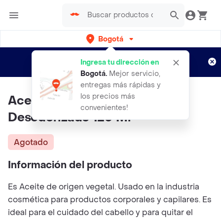
Bogotá
Regístrate
¿Nuevo en Rappi?
y disfruta de
Ingresa tu dirección en
envíos gratis por semanas
Aplican TyC
Bogotá
.
Mejor servicio,
entregas más rápidas y
los precios más
Aceite De Coco Refinado
convenientes!
Desodorizado 120 Ml
Agotado
Información del producto
Es Aceite de origen vegetal. Usado en la industria
cosmética para productos corporales y capilares. Es
ideal para el cuidado del cabello y para quitar el