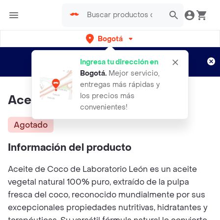
Bogotá
Regístrate
¿Nuevo en Rappi?
y disfruta de
Ingresa tu dirección en
envíos gratis por semanas
Aplican TyC
Bogotá
.
Mejor servicio,
entregas más rápidas y
los precios más
Aceite De Coco X25ml
convenientes!
Agotado
Información del producto
Aceite de Coco de Laboratorio León es un aceite
vegetal natural 100% puro, extraído de la pulpa
fresca del coco, reconocido mundialmente por sus
excepcionales propiedades nutritivas, hidratantes y