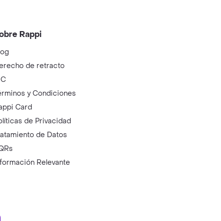
obre Rappi
log
erecho de retracto
IC
érminos y Condiciones
appi Card
olíticas de Privacidad
ratamiento de Datos
QRs
nformación Relevante
ry