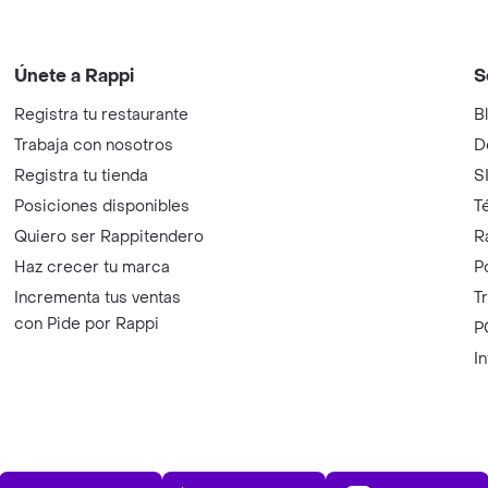
Únete a Rappi
S
Registra tu restaurante
B
Trabaja con nosotros
D
Registra tu tienda
S
Posiciones disponibles
T
Quiero ser Rappitendero
R
Haz crecer tu marca
P
Incrementa tus ventas
T
con Pide por Rappi
P
I
App Store
Play Store
AppGalle