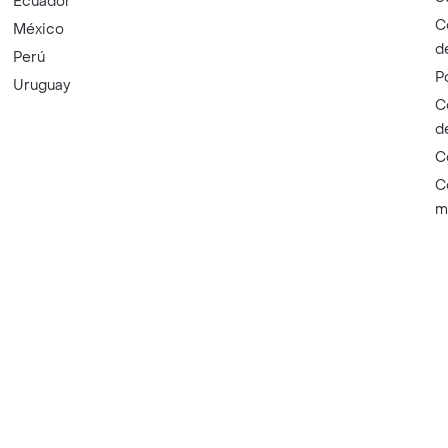
Ecuador
C
México
d
Perú
P
Uruguay
C
d
C
C
m