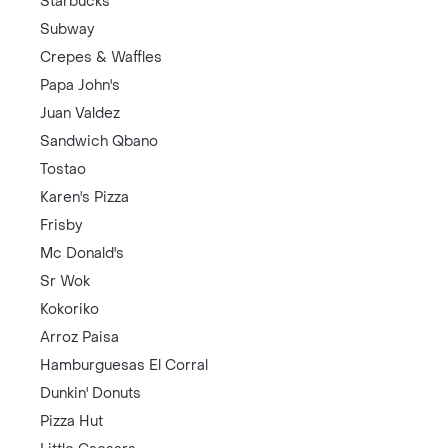
Starbucks
Subway
Crepes & Waffles
Papa John's
Juan Valdez
Sandwich Qbano
Tostao
Karen's Pizza
Frisby
Mc Donald's
Sr Wok
Kokoriko
Arroz Paisa
Hamburguesas El Corral
Dunkin' Donuts
Pizza Hut