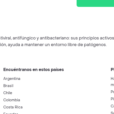
ntiviral, antifúngico y antibacteriano: sus principios act
ión, ayuda a mantener un entorno libre de patógenos.
Encuéntranos en estos países
P
Argentina
H
m
Brasil
P
Chile
P
Colombia
C
Costa Rica
S