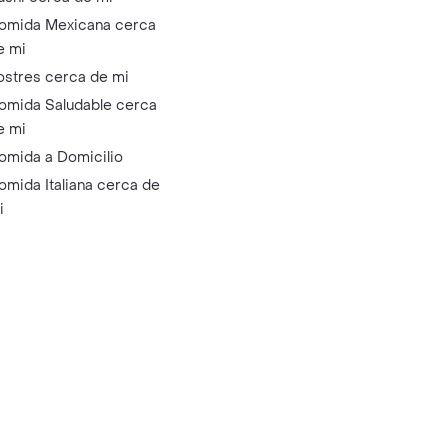
omida Mexicana cerca
e mi
ostres cerca de mi
omida Saludable cerca
e mi
omida a Domicilio
omida Italiana cerca de
i