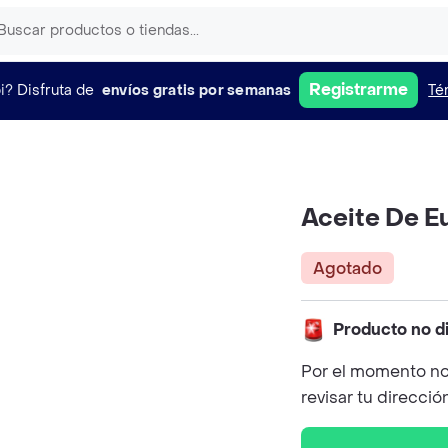
Registrarme
i?
Disfruta de
envíos gratis por semanas
Té
Aceite De Eu
Agotado
Producto no d
Por el momento no
revisar tu direcció