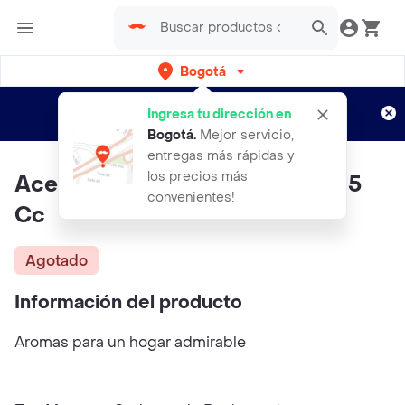
Bogotá
Regístrate
¿Nuevo en Rappi?
y disfruta de
Ingresa tu dirección en
envíos gratis por semanas
Aplican TyC
Bogotá
.
Mejor servicio,
entregas más rápidas y
los precios más
Aceite De Flores De Amoha X 25
convenientes!
Cc
Agotado
Información del producto
Aromas para un hogar admirable