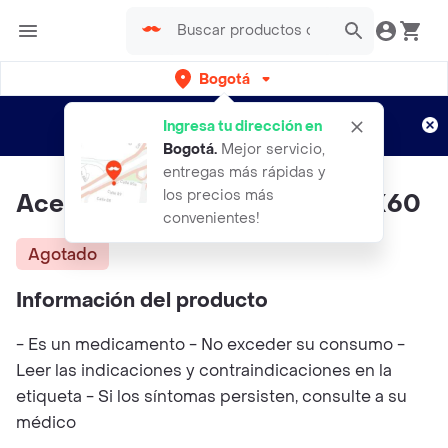
Bogotá
Regístrate
¿Nuevo en Rappi?
y disfruta de
Ingresa tu dirección en
envíos gratis por semanas
Aplican TyC
Bogotá
.
Mejor servicio,
entregas más rápidas y
los precios más
Aceite De Hígado De Bacaloa X60
convenientes!
Agotado
Información del producto
- Es un medicamento - No exceder su consumo -
Leer las indicaciones y contraindicaciones en la
etiqueta - Si los síntomas persisten, consulte a su
médico