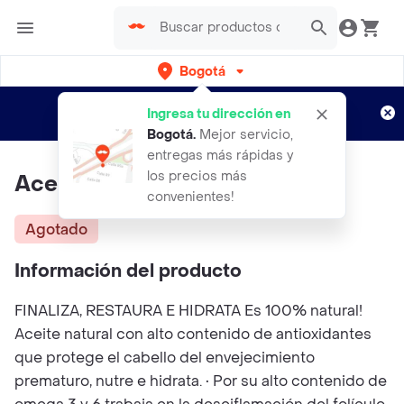
Bogotá
Regístrate
¿Nuevo en Rappi?
y disfruta de
Ingresa tu dirección en
envíos gratis por semanas
Aplican TyC
Bogotá
.
Mejor servicio,
entregas más rápidas y
los precios más
Aceite De Jojoba Curly Lovers
convenientes!
Agotado
Información del producto
FINALIZA, RESTAURA E HIDRATA Es 100% natural!
Aceite natural con alto contenido de antioxidantes
que protege el cabello del envejecimiento
prematuro, nutre e hidrata. • Por su alto contenido de