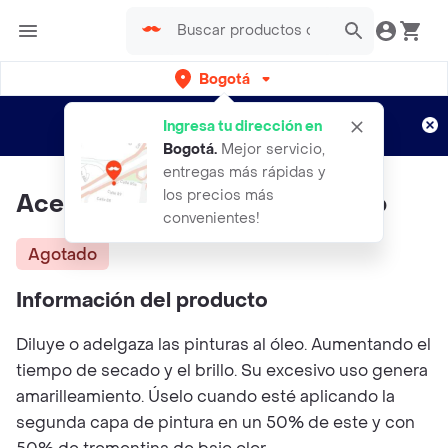
Bogotá
Regístrate
¿Nuevo en Rappi?
y disfruta de
Ingresa tu dirección en
envíos gratis por semanas
Aplican TyC
Bogotá
.
Mejor servicio,
entregas más rápidas y
los precios más
Aceite De Linaza 120 Ml Franco
convenientes!
Agotado
Información del producto
Diluye o adelgaza las pinturas al óleo. Aumentando el
tiempo de secado y el brillo. Su excesivo uso genera
amarilleamiento. Úselo cuando esté aplicando la
segunda capa de pintura en un 50% de este y con