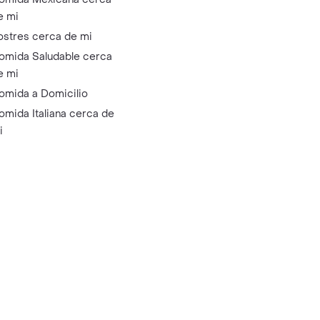
e mi
ostres cerca de mi
omida Saludable cerca
e mi
omida a Domicilio
omida Italiana cerca de
i