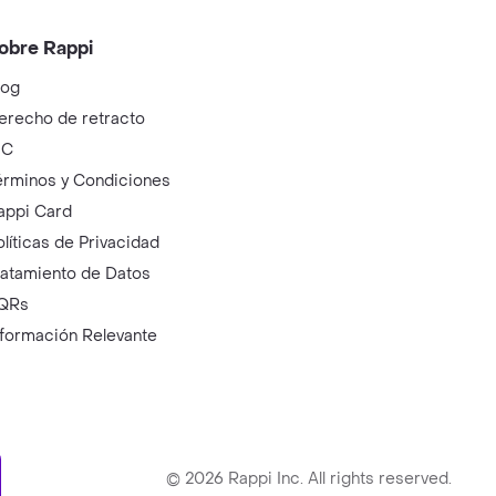
obre Rappi
log
erecho de retracto
IC
érminos y Condiciones
appi Card
olíticas de Privacidad
ratamiento de Datos
QRs
nformación Relevante
ry
©
2026
Rappi Inc. All rights reserved.