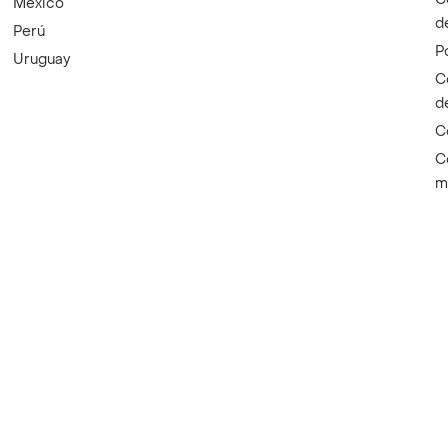
México
d
Perú
P
Uruguay
C
d
C
C
m