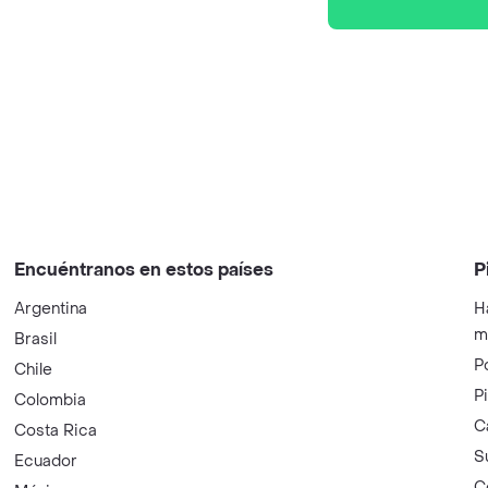
Encuéntranos en estos países
P
Argentina
H
m
Brasil
P
Chile
P
Colombia
C
Costa Rica
S
Ecuador
C