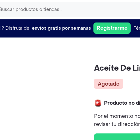
Registrarme
i?
Disfruta de
envíos gratis por semanas
Té
Aceite De L
Agotado
Producto no d
Por el momento no
revisar tu direcció