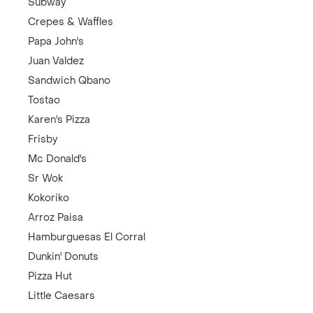
Subway
Crepes & Waffles
Papa John's
Juan Valdez
Sandwich Qbano
Tostao
Karen's Pizza
Frisby
Mc Donald's
Sr Wok
Kokoriko
Arroz Paisa
Hamburguesas El Corral
Dunkin' Donuts
Pizza Hut
Little Caesars