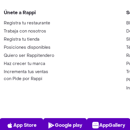
Únete a Rappi
S
Registra tu restaurante
B
Trabaja con nosotros
D
Registra tu tienda
S
Posiciones disponibles
T
Quiero ser Rappitendero
R
Haz crecer tu marca
P
Incrementa tus ventas
T
con Pide por Rappi
P
I
App Store
Play Store
AppGalle
App Store
Google play
AppGallery