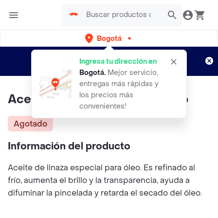
Bogotá
Regístrate
¿Nuevo en Rappi?
y disfruta de
Ingresa tu dirección en
envíos gratis por semanas
Aplican TyC
Bogotá
.
Mejor servicio,
entregas más rápidas y
los precios más
Aceite De Linaza 500cc Botero
convenientes!
Agotado
Información del producto
Aceite de linaza especial para óleo. Es refinado al
frío, aumenta el brillo y la transparencia, ayuda a
difuminar la pincelada y retarda el secado del óleo.