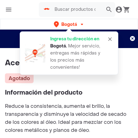
Bogotá
Regístrate
¿Nuevo en Rappi?
y disfruta de
Ingresa tu dirección en
envíos gratis por semanas
Aplican TyC
Bogotá
.
Mejor servicio,
entregas más rápidas y
los precios más
Aceite De Linaza Franco 60ml
convenientes!
Agotado
Información del producto
Reduce la consistencia, aumenta el brillo, la
transparencia y disminuye la velocidad de secado
de los colores al óleo. Ideal para mezclar con los
colores metálicos y planos de óleo.