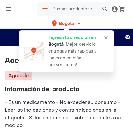
Bogotá
Regístrate
¿Nuevo en Rappi?
y disfruta de
Ingresa tu dirección en
envíos gratis por semanas
Aplican TyC
Bogotá
.
Mejor servicio,
entregas más rápidas y
los precios más
Aceite De Linaza X 250 M L
convenientes!
Agotado
Información del producto
- Es un medicamento - No exceder su consumo -
Leer las indicaciones y contraindicaciones en la
etiqueta - Si los síntomas persisten, consulte a su
médico