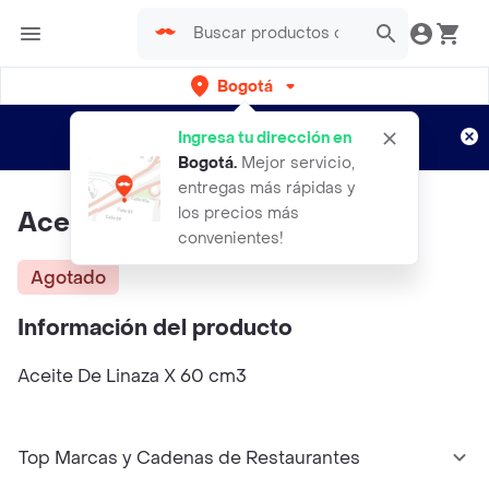
Bogotá
Regístrate
¿Nuevo en Rappi?
y disfruta de
Ingresa tu dirección en
envíos gratis por semanas
Aplican TyC
Bogotá
.
Mejor servicio,
entregas más rápidas y
los precios más
Aceite De Linaza X 60 Cm3
convenientes!
Agotado
Información del producto
Aceite De Linaza X 60 cm3
Top Marcas y Cadenas de Restaurantes