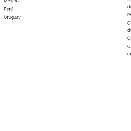
México
d
Perú
P
Uruguay
C
d
C
C
m