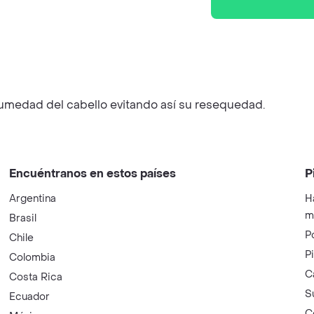
 humedad del cabello evitando así su resequedad.
Encuéntranos en estos países
P
Argentina
H
m
Brasil
P
Chile
P
Colombia
C
Costa Rica
S
Ecuador
C