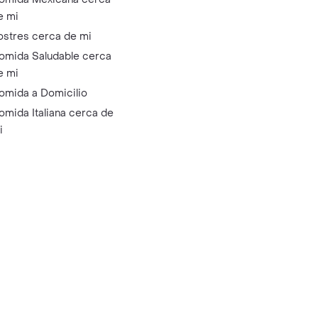
e mi
ostres cerca de mi
omida Saludable cerca
e mi
omida a Domicilio
omida Italiana cerca de
i