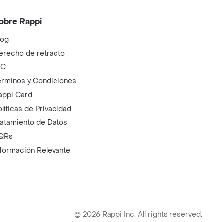
obre Rappi
log
erecho de retracto
IC
érminos y Condiciones
appi Card
olíticas de Privacidad
ratamiento de Datos
QRs
nformación Relevante
ry
©
2026
Rappi Inc. All rights reserved.