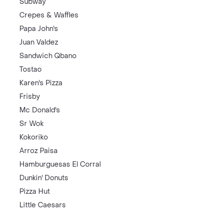
Subway
Crepes & Waffles
Papa John's
Juan Valdez
Sandwich Qbano
Tostao
Karen's Pizza
Frisby
Mc Donald's
Sr Wok
Kokoriko
Arroz Paisa
Hamburguesas El Corral
Dunkin' Donuts
Pizza Hut
Little Caesars