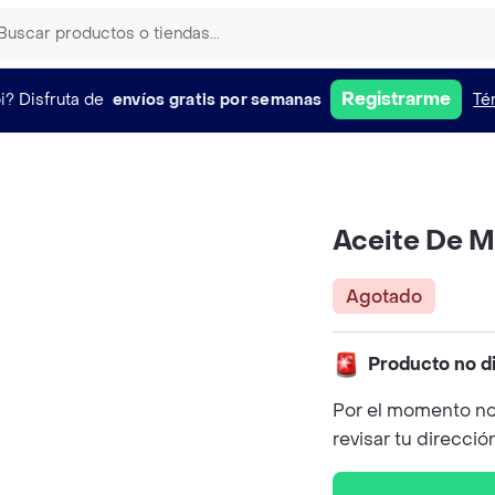
Registrarme
i?
Disfruta de
envíos gratis por semanas
Té
Aceite De M
Agotado
Producto no d
Por el momento no
revisar tu direcció