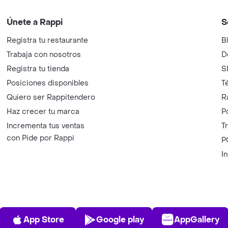
Únete a Rappi
S
Registra tu restaurante
B
Trabaja con nosotros
D
Registra tu tienda
S
Posiciones disponibles
T
Quiero ser Rappitendero
R
Haz crecer tu marca
P
Incrementa tus ventas
T
con Pide por Rappi
P
I
App Store
Play Store
AppGalle
App Store
Google play
AppGallery