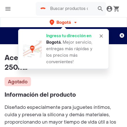
Bogotá
Regístrate
¿Nuevo en Rappi?
y disfruta de
Ingresa tu dirección en
envíos gratis por semanas
Aplican TyC
Bogotá
.
Mejor servicio,
entregas más rápidas y
los precios más
Aceite De Masajes Coco Elixir
convenientes!
250ml.
Agotado
Información del producto
Diseñado especialmente para juguetes íntimos,
cuida y preserva la silicona y demás materiales,
proporcionando un mayor tiempo de vida útil a los