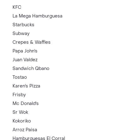
KFC
La Mega Hamburguesa
Starbucks
Subway
Crepes & Waffles
Papa John's
Juan Valdez
Sandwich Qbano
Tostao
Karen's Pizza
Frisby
Mc Donald's
Sr Wok
Kokoriko
Arroz Paisa
Hamburguesas El Corral