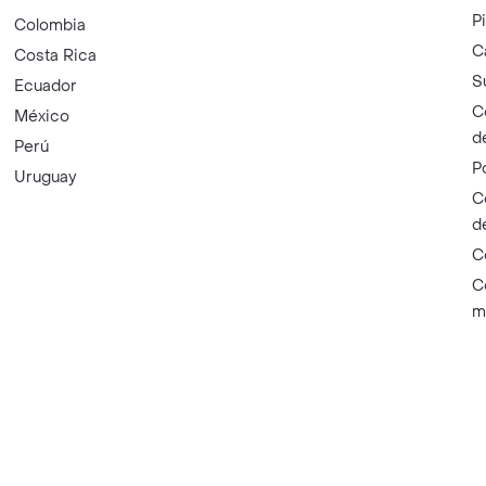
P
Colombia
C
Costa Rica
S
Ecuador
C
México
d
Perú
P
Uruguay
C
d
C
C
m