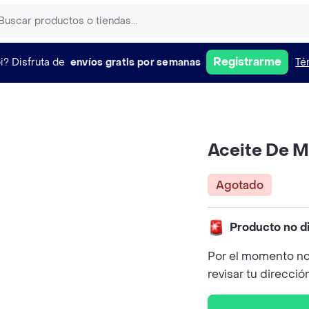
Registrarme
i?
Disfruta de
envíos gratis por semanas
Té
Aceite De Ma
Agotado
Producto no d
Por el momento no
revisar tu direcció