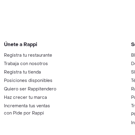
Únete a Rappi
S
Registra tu restaurante
B
Trabaja con nosotros
D
Registra tu tienda
S
Posiciones disponibles
T
Quiero ser Rappitendero
R
Haz crecer tu marca
P
Incrementa tus ventas
T
con Pide por Rappi
P
I