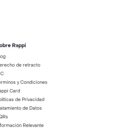
obre Rappi
log
erecho de retracto
IC
érminos y Condiciones
appi Card
olíticas de Privacidad
ratamiento de Datos
QRs
nformación Relevante