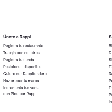
Únete a Rappi
S
Registra tu restaurante
B
Trabaja con nosotros
D
Registra tu tienda
S
Posiciones disponibles
T
Quiero ser Rappitendero
R
Haz crecer tu marca
P
Incrementa tus ventas
T
con Pide por Rappi
P
I