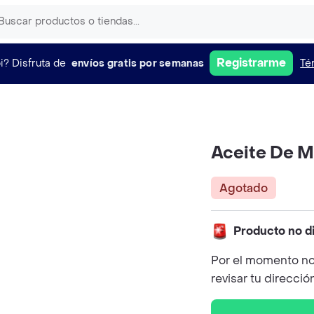
Registrarme
i?
Disfruta de
envíos gratis por semanas
Té
Aceite De Ma
Agotado
Producto no d
Por el momento no
revisar tu direcció