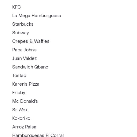
KFC
La Mega Hamburguesa
Starbucks
Subway
Crepes & Waffles
Papa John's
Juan Valdez
Sandwich Qbano
Tostao
Karen's Pizza
Frisby
Mc Donald's
Sr Wok
Kokoriko
Arroz Paisa
Hamburguesas El Corral