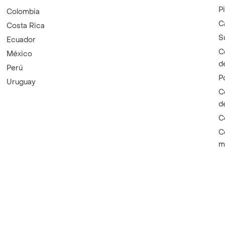
P
Colombia
C
Costa Rica
S
Ecuador
C
México
d
Perú
P
Uruguay
C
d
C
C
m