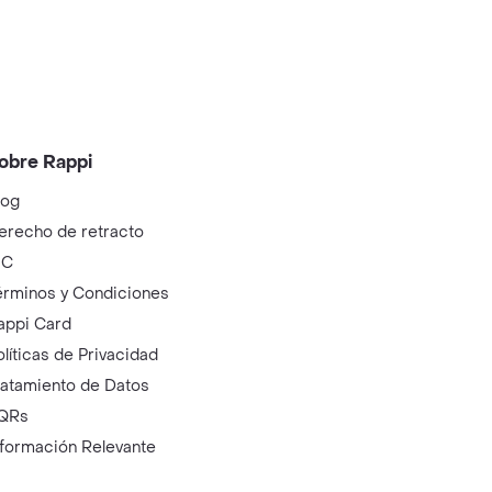
obre Rappi
log
erecho de retracto
IC
érminos y Condiciones
appi Card
olíticas de Privacidad
ratamiento de Datos
QRs
nformación Relevante