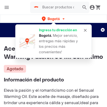
Bogotá
Regístrate
¿Nuevo en Rappi?
y disfruta de
Ingresa tu dirección en
envíos gratis por semanas
Aplican TyC
Bogotá
.
Mejor servicio,
entregas más rápidas y
los precios más
Aceite De Masajes Sensual
convenientes!
Warming Passion 60 Ml Sen Intimo
Agotado
Información del producto
Eleva la pasión y el romanticismo con el Sensual
Warming Oil. Este aceite de masaje, diseñado para
brindar una experiencia cálida y sensual,ideal para